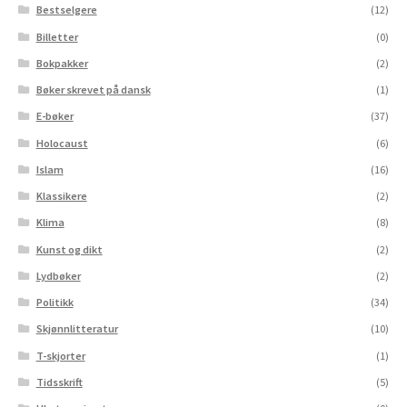
Bestselgere
(12)
Billetter
(0)
Bokpakker
(2)
Bøker skrevet på dansk
(1)
E-bøker
(37)
Holocaust
(6)
Islam
(16)
Klassikere
(2)
Klima
(8)
Kunst og dikt
(2)
Lydbøker
(2)
Politikk
(34)
Skjønnlitteratur
(10)
T-skjorter
(1)
Tidsskrift
(5)