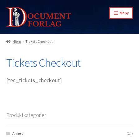
Hopp
Hopp
Meny
til
til
navigasjon
innhold
Hjem
Tickets Checkout
Min konto
Tickets Checkout
[tec_tickets_checkout]
Produktkategorier
Annet
(14)