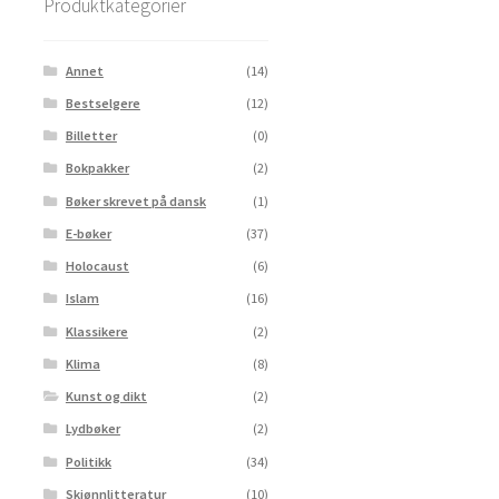
Produktkategorier
Annet
(14)
Bestselgere
(12)
Billetter
(0)
Bokpakker
(2)
Bøker skrevet på dansk
(1)
E-bøker
(37)
Holocaust
(6)
Islam
(16)
Klassikere
(2)
Klima
(8)
Kunst og dikt
(2)
Lydbøker
(2)
Politikk
(34)
Skjønnlitteratur
(10)