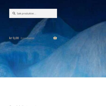
Søk
Søk
etter:
kr
0,00
0 produkter