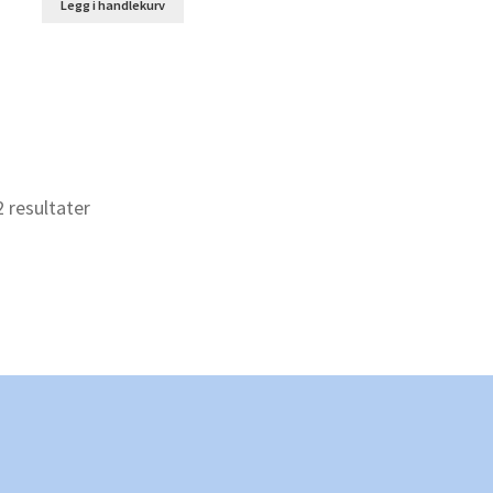
Legg i handlekurv
kr 349,00.
kr 249,00.
Sortert
2 resultater
etter
nyeste