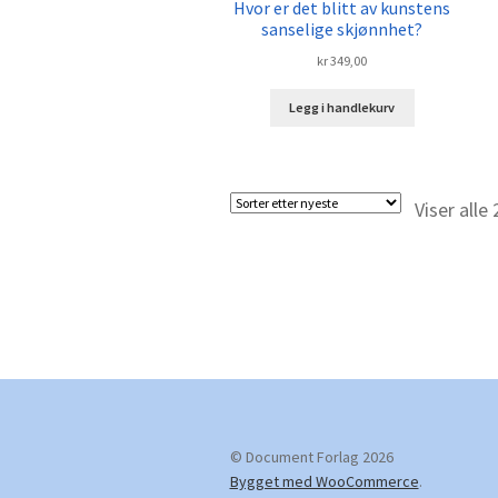
Hvor er det blitt av kunstens
sanselige skjønnhet?
kr
349,00
Legg i handlekurv
Viser alle 
© Document Forlag 2026
Bygget med WooCommerce
.