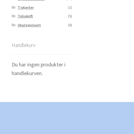
T-skjorter
(1)
Tidsskrift
(5)
Ukategorisert
(0)
Handlekurv
Du har ingen produkter i
handlekurven.