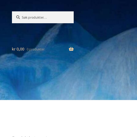
Søk
Søk
etter:
kr
0,00
0 produkter