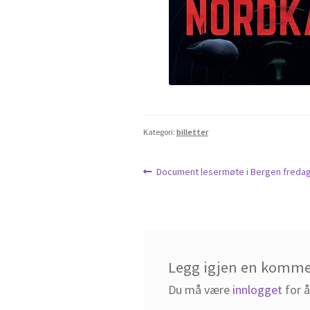
Kategori:
billetter
Innleggsnavigasjon
Forrige
Document lesermøte i Bergen fredag 
innlegg:
Legg igjen en komm
Du må være
innlogget
for 