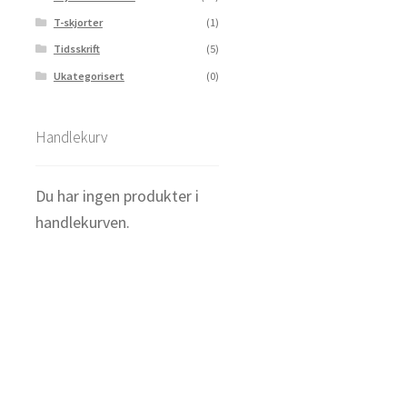
T-skjorter
(1)
Tidsskrift
(5)
Ukategorisert
(0)
Handlekurv
Du har ingen produkter i
handlekurven.