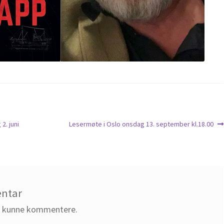
Neste
2. juni
Lesermøte i Oslo onsdag 13. september kl.18.00
innlegg:
entar
å kunne kommentere.