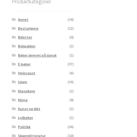
Produktkategorier
Annet
(14)
Bestselgere
(12)
Billetter
(0)
Bokpakker
(2)
Bøker skrevet på dansk
(1)
E-bøker
(37)
Holocaust
(6)
Islam
(16)
Klassikere
(2)
Klima
(8)
Kunst og dikt
(2)
Lydbøker
(2)
Politikk
(34)
Skjønnlitteratur
(10)