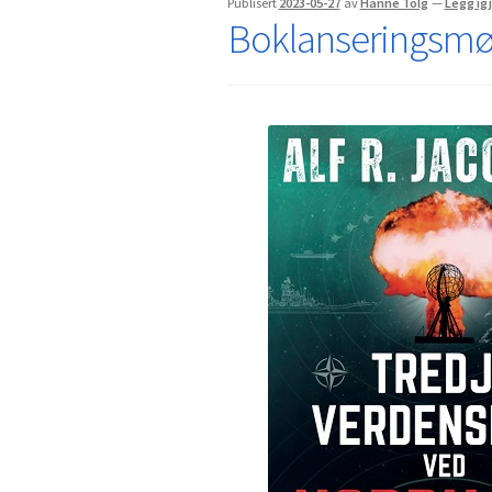
Publisert
2023-05-27
av
Hanne Tolg
—
Legg ig
Boklanseringsmøt