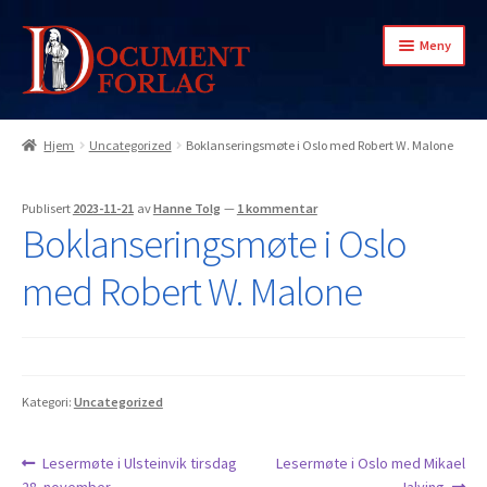
Hopp
Hopp
Meny
til
til
navigasjon
innhold
Hjem
Uncategorized
Boklanseringsmøte i Oslo med Robert W. Malone
Min konto
Publisert
2023-11-21
av
Hanne Tolg
—
1 kommentar
Boklanseringsmøte i Oslo
med Robert W. Malone
Kategori:
Uncategorized
Innleggsnavigasjon
Forrige
Neste
Lesermøte i Ulsteinvik tirsdag
Lesermøte i Oslo med Mikael
innlegg:
innlegg: