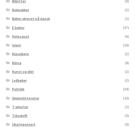
Billetter
(0)
Bokpakker
(2)
Bøker skrevet på dansk
(1)
E-bøker
(37)
Holocaust
(6)
Islam
(16)
Klassikere
(2)
Klima
(8)
Kunst og dikt
(2)
Lydbøker
(2)
Politikk
(34)
Skjønnlitteratur
(10)
T-skjorter
(1)
Tidsskrift
(5)
Ukategorisert
(0)