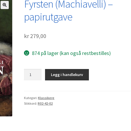
Fyrsten (Machiavelli) –
papirutgave
kr
279,00
874 på lager (kan også restbestilles)
Fyrsten
Legg i handlekurv
(Machiavelli)
-
papirutgave
antall
Kategori:
Klassikere
Stikkord:
R02-42-02