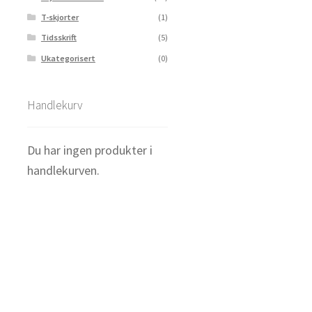
T-skjorter
(1)
Tidsskrift
(5)
Ukategorisert
(0)
Handlekurv
Du har ingen produkter i
handlekurven.