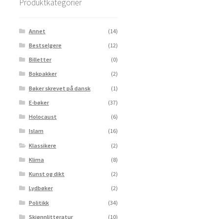
Produktkategorier
Annet
(14)
Bestselgere
(12)
Billetter
(0)
Bokpakker
(2)
Bøker skrevet på dansk
(1)
E-bøker
(37)
Holocaust
(6)
Islam
(16)
Klassikere
(2)
Klima
(8)
Kunst og dikt
(2)
Lydbøker
(2)
Politikk
(34)
Skjønnlitteratur
(10)