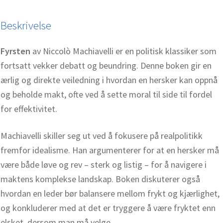
Beskrivelse
Fyrsten
av Niccolò Machiavelli er en politisk klassiker som
fortsatt vekker debatt og beundring. Denne boken gir en
ærlig og direkte veiledning i hvordan en hersker kan oppnå
og beholde makt, ofte ved å sette moral til side til fordel
for effektivitet.​
Machiavelli skiller seg ut ved å fokusere på realpolitikk
fremfor idealisme. Han argumenterer for at en hersker må
være både løve og rev – sterk og listig – for å navigere i
maktens komplekse landskap. Boken diskuterer også
hvordan en leder bør balansere mellom frykt og kjærlighet,
og konkluderer med at det er tryggere å være fryktet enn
elsket, dersom man må velge.