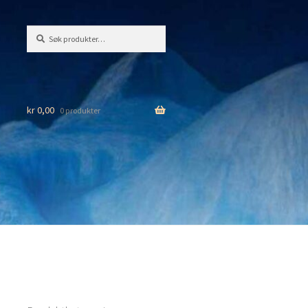
Søk
Søk
etter:
kr
0,00
0 produkter