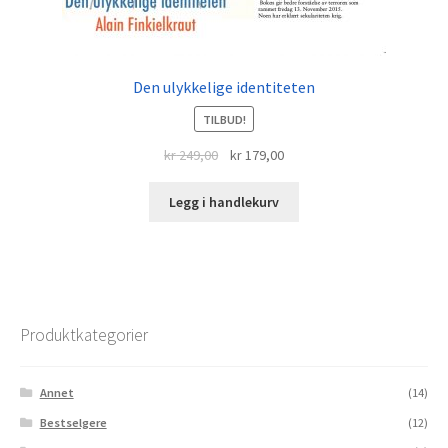
Den ulykkelige identiteten
TILBUD!
Opprinnelig
Nåværende
kr
249,00
kr
179,00
pris
pris
var:
er:
Legg i handlekurv
kr 249,00.
kr 179,00.
Produktkategorier
Annet
(14)
Bestselgere
(12)