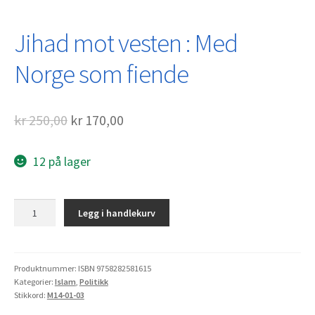
Jihad mot vesten : Med
Norge som fiende
Opprinnelig
Nåværende
kr
250,00
kr
170,00
pris
pris
12 på lager
var:
er:
kr 250,00.
kr 170,00.
Jihad
Legg i handlekurv
mot
vesten
:
Med
Produktnummer:
ISBN 9758282581615
Kategorier:
Islam
,
Politikk
Norge
Stikkord:
M14-01-03
som
fiende