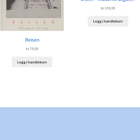
kr
230,00
Legg i handlekurv
Reisen
kr
79,00
Legg i handlekurv