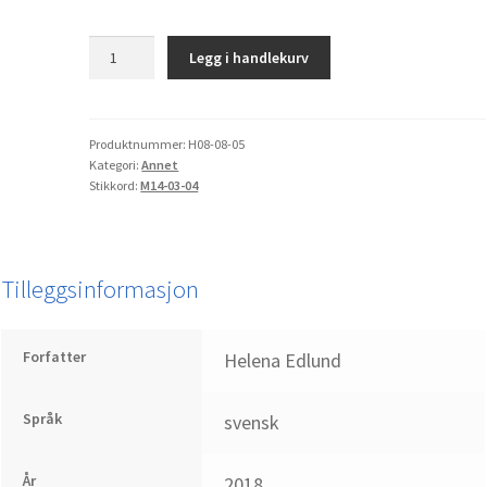
Konsten
Legg i handlekurv
att
överleva
Svenska
kyrkan
Produktnummer:
H08-08-05
Kategori:
Annet
antall
Stikkord:
M14-03-04
Tilleggsinformasjon
Forfatter
Helena Edlund
Språk
svensk
År
2018