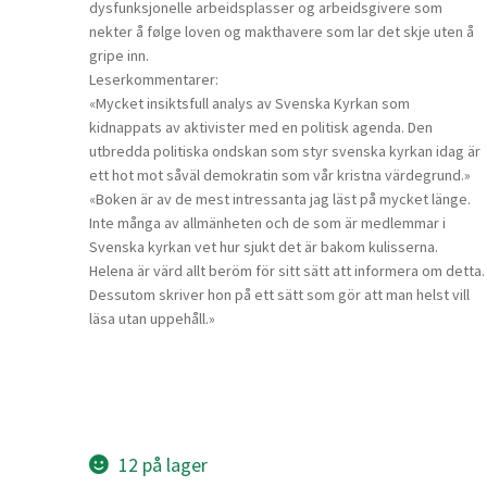
dysfunksjonelle arbeidsplasser og arbeidsgivere som
nekter å følge loven og makthavere som lar det skje uten å
gripe inn.
Leserkommentarer:
«Mycket insiktsfull analys av Svenska Kyrkan som
kidnappats av aktivister med en politisk agenda. Den
utbredda politiska ondskan som styr svenska kyrkan idag är
ett hot mot såväl demokratin som vår kristna värdegrund.»
«Boken är av de mest intressanta jag läst på mycket länge.
Inte många av allmänheten och de som är medlemmar i
Svenska kyrkan vet hur sjukt det är bakom kulisserna.
Helena är värd allt beröm för sitt sätt att informera om detta.
Dessutom skriver hon på ett sätt som gör att man helst vill
läsa utan uppehåll.»
12 på lager