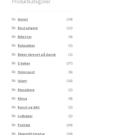
Produktkategorier
Annet
(14)
Bestselgere
(12)
Billetter
(0)
Bokpakker
(2)
Bøker skrevet på dansk
(1)
E-bøker
(37)
Holocaust
(6)
Islam
(16)
Klassikere
(2)
Klima
(8)
Kunst og dikt
(2)
Lydbøker
(2)
Politikk
(34)
Skjønnlitteratur
(10)