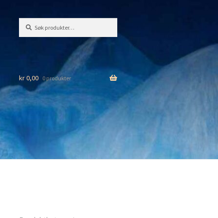
Søk
Søk
etter:
kr
0,00
0 produkter