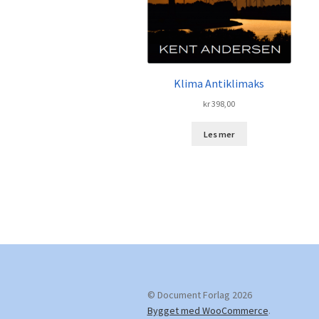
Klima Antiklimaks
kr
398,00
Les mer
© Document Forlag 2026
Bygget med WooCommerce
.