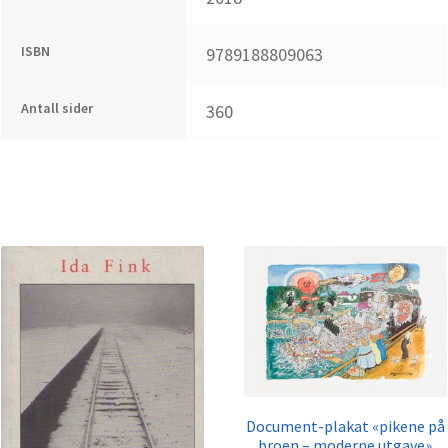
ISBN
9789188809063
Antall sider
360
Document-plakat «pikene på
broen – moderne utgave»