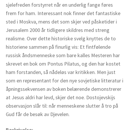
sjelefreden forstyrret når en underlig fange føres
frem for ham. Interessant nok finner det fantastiske
sted i Moskva, mens det som skjer ved påsketider i
Jerusalem 2000 år tidligere skildres med streng
realisme. Over dette historiske svelg knyttes de to
historiene sammen på finurlig vis: Et fintfølende
russisk åndsmenneske som bare kalles Mesteren har
skrevet en bok om Pontus Pilatus, og den har kostet
ham forstanden, så nådeløs var kritikken. Men just
som en representant for den nye sovjetiske litteratur i
åpningssekvensen av boken belærende demonstrerer
at Jesus aldri har levd, skjer det noe. Dostojevskijs
observasjon slår til: når menneskene slutter å tro på
Gud får de besøk av Djevelen.
Beskrivelse: