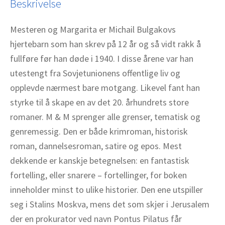
Beskrivelse
Mesteren og Margarita er Michail Bulgakovs
hjertebarn som han skrev på 12 år og så vidt rakk å
fullføre før han døde i 1940. I disse årene var han
utestengt fra Sovjetunionens offentlige liv og
opplevde nærmest bare motgang. Likevel fant han
styrke til å skape en av det 20. århundrets store
romaner. M & M sprenger alle grenser, tematisk og
genremessig. Den er både krimroman, historisk
roman, dannelsesroman, satire og epos. Mest
dekkende er kanskje betegnelsen: en fantastisk
fortelling, eller snarere – fortellinger, for boken
inneholder minst to ulike historier. Den ene utspiller
seg i Stalins Moskva, mens det som skjer i Jerusalem
der en prokurator ved navn Pontus Pilatus får