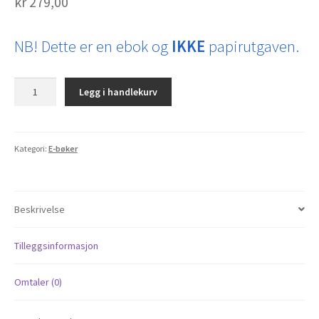
kr
279,00
NB! Dette er en ebok og
IKKE
papirutgaven.
Mesteren
Legg i handlekurv
og
Margarita
(ebok)
antall
Kategori:
E-bøker
Beskrivelse
Tilleggsinformasjon
Omtaler (0)